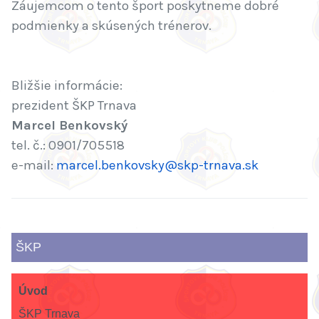
Záujemcom o tento šport poskytneme dobré
podmienky a skúsených trénerov.
Bližšie informácie:
prezident ŠKP Trnava
Marcel Benkovský
tel. č.: 0901/705518
e-mail:
marcel.benkovsky@skp-trnava.sk
ŠKP
Úvod
ŠKP Trnava