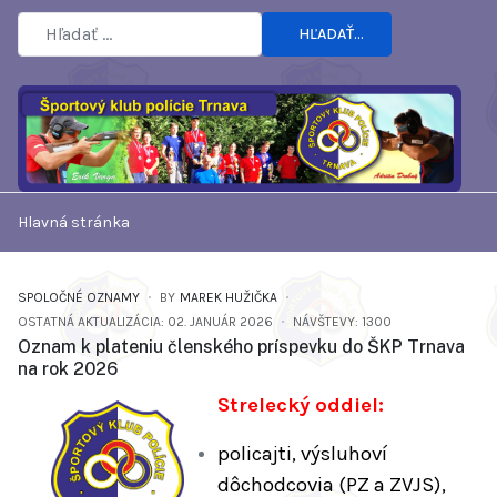
HĽADAŤ...
Hlavná stránka
SPOLOČNÉ OZNAMY
BY
MAREK HUŽIČKA
OSTATNÁ AKTUALIZÁCIA: 02. JANUÁR 2026
NÁVŠTEVY: 1300
Oznam k plateniu členského príspevku do ŠKP Trnava
na rok 2026
Strelecký oddiel:
policajti, výsluhoví
dôchodcovia (PZ a ZVJS),