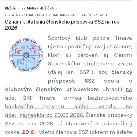
BEŽNÉ
BY
MAREK HUŽIČKA
OSTATNÁ AKTUALIZÁCIA: 02. JANUÁR 2026
NÁVŠTEVY: 668
Oznam k plateniu členského príspevku SSZ na rok
2026
Športový klub polície Trnava
týmto upozorňuje svojich členov,
ktorí sú zároveň aj členmi
Slovenského streleckého zväzu
(ďalej len "SSZ"), aby
členský
príspevok SSZ spolu s
klubovým členským príspevkom
uhradili
na
účet ŠKP Trnava formou bezhotovostného
bankového prevodu alebo vkladu na
účet najneskôr do 20.03.2026
. Členské príspevky
SSZ na rok 2026 sú stanovené v minimálnej
výške:
20 €
- všetci členovia SSZ (okrem mládeže