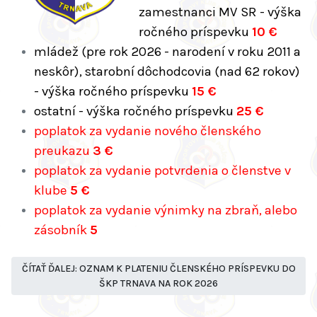
zamestnanci MV SR - výška
ročného príspevku
10 €
mládež (pre rok 2026 - narodení v roku 2011 a
neskôr), starobní dôchodcovia (nad 62 rokov)
- výška ročného príspevku
15 €
ostatní - výška ročného príspevku
25 €
poplatok za vydanie nového členského
preukazu
3 €
poplatok za vydanie potvrdenia o členstve v
klube
5 €
poplatok za vydanie výnimky na zbraň, alebo
zásobník
5
ČÍTAŤ ĎALEJ: OZNAM K PLATENIU ČLENSKÉHO PRÍSPEVKU DO
ŠKP TRNAVA NA ROK 2026