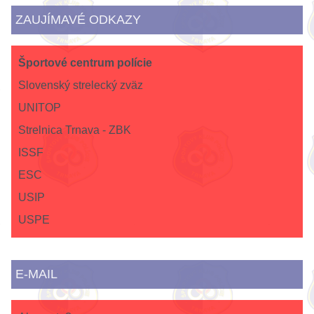
ZAUJÍMAVÉ ODKAZY
Športové centrum polície
Slovenský strelecký zväz
UNITOP
Strelnica Trnava - ZBK
ISSF
ESC
USIP
USPE
E-MAIL