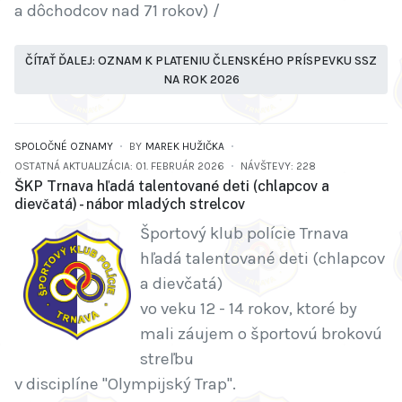
a dôchodcov nad 71 rokov) /
ČÍTAŤ ĎALEJ: OZNAM K PLATENIU ČLENSKÉHO PRÍSPEVKU SSZ
NA ROK 2026
SPOLOČNÉ OZNAMY
BY
MAREK HUŽIČKA
OSTATNÁ AKTUALIZÁCIA: 01. FEBRUÁR 2026
NÁVŠTEVY: 228
ŠKP Trnava hľadá talentované deti (chlapcov a
dievčatá) - nábor mladých strelcov
Športový klub polície Trnava
hľadá talentované deti (chlapcov
a dievčatá)
vo veku 12 - 14 rokov, ktoré by
mali záujem o športovú brokovú
streľbu
v disciplíne "Olympijský Trap".