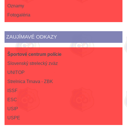
Oznamy
Fotogaléria
ZAUJÍMAVÉ ODKAZY
Športové centrum polície
Slovenský strelecký zväz
UNITOP
Strelnica Trnava - ZBK
ISSF
ESC
USIP
USPE