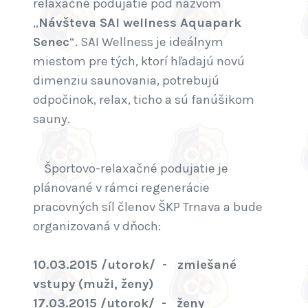
relaxačné podujatie pod názvom
„
Návšteva SAI wellness Aquapark
Senec
“. SAI Wellness je ideálnym
miestom pre tých, ktorí hľadajú novú
dimenziu saunovania, potrebujú
odpočinok, relax, ticho a sú fanúšikom
sauny.
Športovo-relaxačné podujatie je
plánované v rámci regenerácie
pracovných síl členov ŠKP Trnava a bude
organizovaná v dňoch:
10.03.2015 /utorok/ - zmiešané
vstupy (muži, ženy)
17.03.2015 /utorok/ - ženy