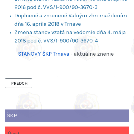
2016 pod č. VVS/1-900/90-3670-3
Doplnené a zmenené Valným zhromaždením
dňa 16. apríla 2018 v Trnave
Zmena stanov vzatá na vedomie dňa 4. mája
2018 pod č. VVS/1-900/90-3670-4
STANOVY ŠKP Trnava
- aktuálne znenie
PREDCHÁDZAJÚCI ČLÁNOK: ŠPORTOVÝ KLUB POLÍCIE TRNAVA
PREDCH.
ŠKP
Úvod