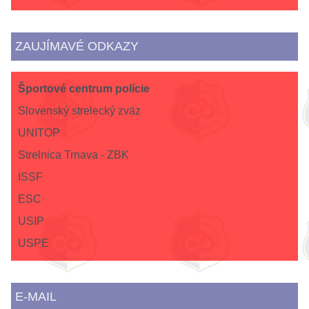
ZAUJÍMAVÉ ODKAZY
Športové centrum polície
Slovenský strelecký zväz
UNITOP
Strelnica Trnava - ZBK
ISSF
ESC
USIP
USPE
E-MAIL