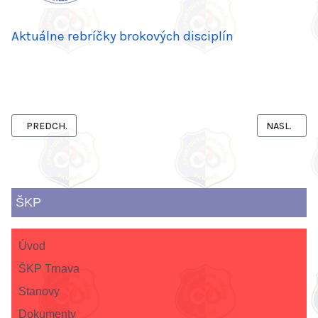
Aktuálne rebríčky brokových disciplín
PREDCHÁDZAJÚCI ČLÁNOK: VÝKONNOSTNÉ SKUPINY ŠKP TRNAV
NASLEDUJÚC
PREDCH.
NASL.
ŠKP
Úvod
ŠKP Trnava
Stanovy
Dokumenty