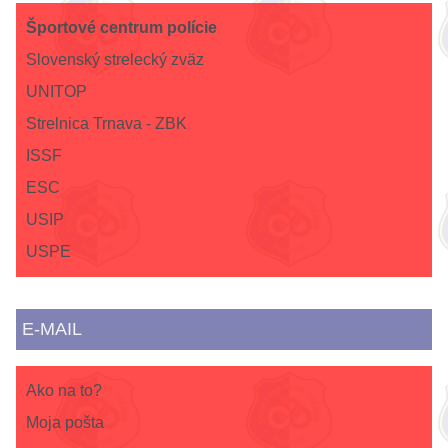
Športové centrum polície
Slovenský strelecký zväz
UNITOP
Strelnica Trnava - ZBK
ISSF
ESC
USIP
USPE
E-MAIL
Ako na to?
Moja pošta