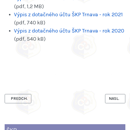
(pdf, 1,2 MB)
Výpis z dotačného účtu ŠKP Trnava - rok 2021
(pdf, 740 kB)
Výpis z dotačného účtu ŠKP Trnava - rok 2020
(pdf, 540 kB)
PREDCHÁDZAJÚCI ČLÁNOK: ZVEREJŇOVANIE DOTÁCII A PRÍSPEV
NASLEDUJÚ
PREDCH.
NASL.
ŠKP