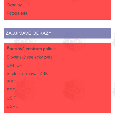
Oznamy
Fotogaléria
ZAUJÍMAVÉ ODKAZY
Športové centrum polície
Slovenský strelecký zväz
UNITOP
Strelnica Trnava - ZBK
ISSF
ESC
USIP
USPE