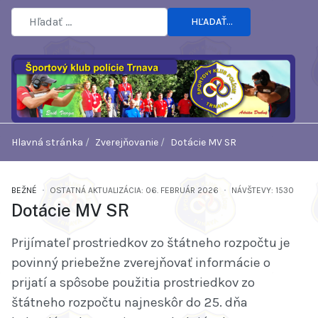
HĽADAŤ...
Hlavná stránka
Zverejňovanie
Dotácie MV SR
BEŽNÉ
OSTATNÁ AKTUALIZÁCIA: 06. FEBRUÁR 2026
NÁVŠTEVY: 1530
Dotácie MV SR
Prijímateľ prostriedkov zo štátneho rozpočtu je
povinný priebežne zverejňovať informácie o
prijatí a spôsobe použitia prostriedkov zo
štátneho rozpočtu najneskôr do 25. dňa