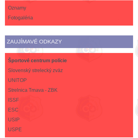
Oznamy
Fotogaléria
ZAUJÍMAVÉ ODKAZY
Športové centrum polície
Slovenský strelecký zväz
UNITOP
Strelnica Trnava - ZBK
ISSF
ESC
USIP
USPE