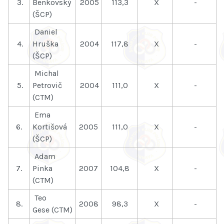
3.
Benkovský
2005
113,3
X
-
(ŠCP)
Daniel
4.
Hruška
2004
117,8
X
-
(ŠCP)
Michal
5.
Petrovič
2004
111,0
X
-
(CTM)
Ema
6.
Kortišová
2005
111,0
X
-
(ŠCP)
Adam
7.
Pinka
2007
104,8
X
-
(CTM)
Teo
8.
2008
98,3
X
-
Gese (CTM)