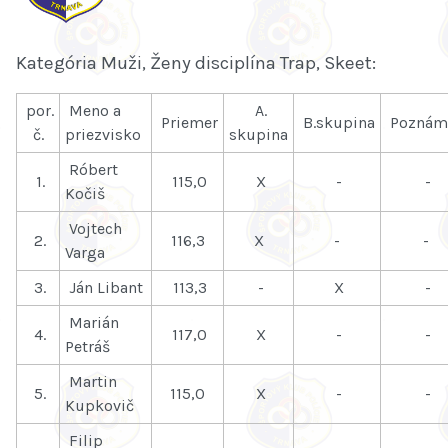
Kategória Muži, Ženy disciplína Trap, Skeet:
por.
Meno a
A.
Priemer
B.skupina
Poznám
č.
priezvisko
skupina
Róbert
1.
115,0
X
-
-
Kočiš
Vojtech
2.
116,3
X
-
-
Varga
3.
Ján Libant
113,3
-
X
-
Marián
4.
117,0
X
-
-
Petráš
Martin
5.
115,0
X
-
-
Kupkovič
Filip