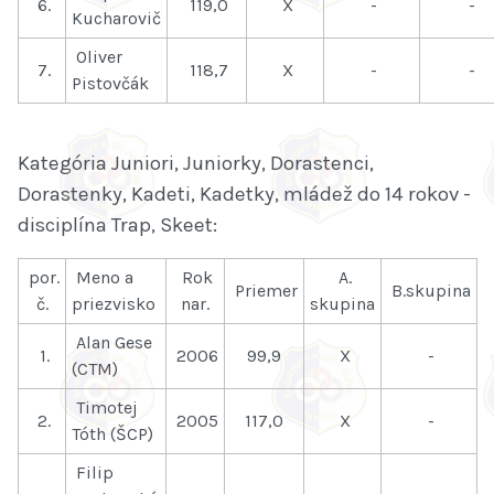
6.
119,0
X
-
-
Kucharovič
Oliver
7.
118,7
X
-
-
Pistovčák
Kategória Juniori, Juniorky, Dorastenci,
Dorastenky, Kadeti, Kadetky, mládež do 14 rokov -
disciplína Trap, Skeet:
por.
Meno a
Rok
A.
Priemer
B.skupina
č.
priezvisko
nar.
skupina
Alan Gese
1.
2006
99,9
X
-
(CTM)
Timotej
2.
2005
117,0
X
-
Tóth (ŠCP)
Filip