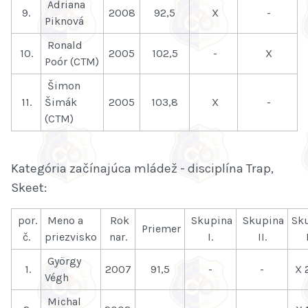
Adriana
9.
2008
92,5
X
-
Piknová
Ronald
10.
2005
102,5
-
X
Poór (CTM)
Šimon
11.
Šimák
2005
103,8
X
-
(CTM)
Kategória začínajúca mládež - disciplína Trap,
Skeet:
por.
Meno a
Rok
Skupina
Skupina
Sk
Priemer
č.
priezvisko
nar.
I.
II.
György
1.
2007
91,5
-
-
X 
Végh
Michal