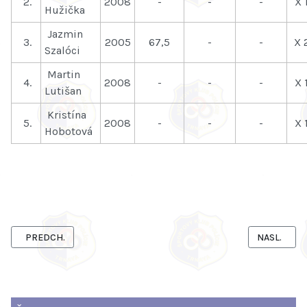
2.
2008
-
-
-
X 
Hužička
Jazmin
3.
2005
67,5
-
-
X 
Szalóci
Martin
4.
2008
-
-
-
X 
Lutišan
Kristína
5.
2008
-
-
-
X 
Hobotová
PREDCHÁDZAJÚCI ČLÁNOK: ROZDELENIE VÝKONNOSTNÝCH ŠPOR
NASLEDUJÚ
PREDCH.
NASL.